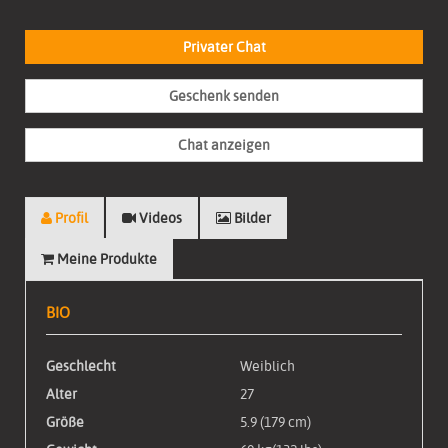
Gratis Mitglied werden!
Privater Chat
Geschenk senden
Chat anzeigen
Profil
Videos
Bilder
Meine Produkte
BIO
Geschlecht
Weiblich
Alter
27
Größe
5.9 (179 cm)