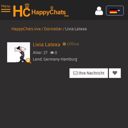
Menu
HappyChats.live
/
Darsteller
/
Livia Latexa
Livia Latexa
Offline
Alter: 27
0
Land: Germany Hamburg
Startseite
Ihre Nachricht
Live Cams
Videos
▼
Bilder
Darsteller