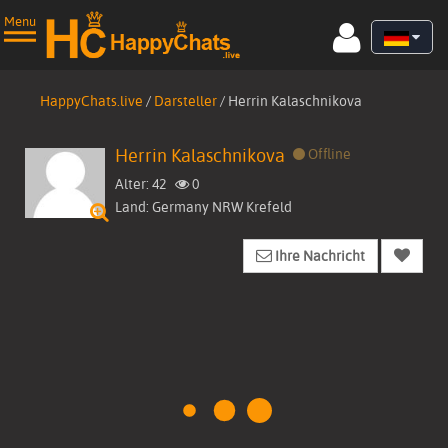
Menu
HappyChats.live
/
Darsteller
/
Herrin Kalaschnikova
Herrin Kalaschnikova
Offline
Alter: 42
0
Startseite
Land: Germany NRW Krefeld
Live Cams
Ihre Nachricht
Videos
▼
Bilder
Darsteller
Gratis Mitglied werden!