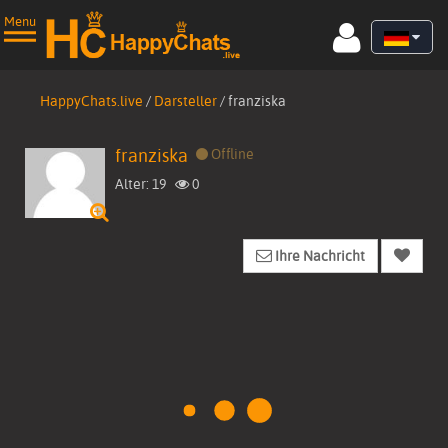
Menu
HappyChats.live
/
Darsteller
/
franziska
franziska
Offline
Startseite
Alter: 19
0
Live Cams
Ihre Nachricht
Videos
▼
Bilder
Darsteller
Gratis Mitglied werden!